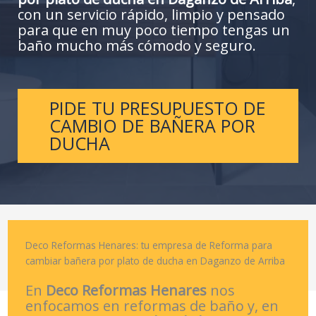
con un servicio rápido, limpio y pensado
para que en muy poco tiempo tengas un
baño mucho más cómodo y seguro.
PIDE TU PRESUPUESTO DE
CAMBIO DE BAÑERA POR
DUCHA
Deco Reformas Henares: tu empresa de Reforma para
cambiar bañera por plato de ducha en Daganzo de Arriba
En
Deco Reformas Henares
nos
enfocamos en reformas de baño y, en