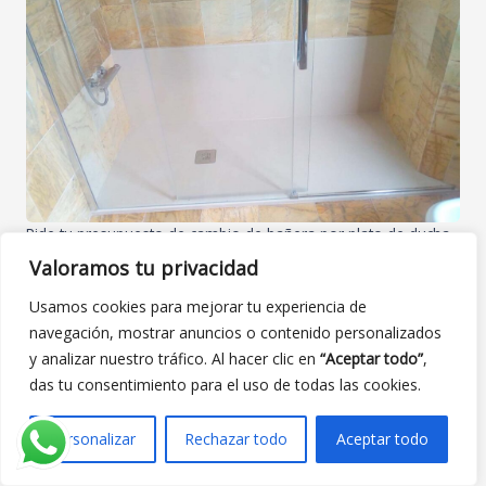
Pide tu presupuesto de cambio de bañera por plato de ducha
en Daganzo de Arriba
Valoramos tu privacidad
Si estás buscando
cambiar bañera por
Usamos cookies para mejorar tu experiencia de
plato de ducha en Daganzo de Arriba
, este
navegación, mostrar anuncios o contenido personalizados
es el momento de dar el paso:
y analizar nuestro tráfico. Al hacer clic en
“Aceptar todo”
,
das tu consentimiento para el uso de todas las cookies.
Cuéntanos cómo es tu baño actual y qué
te gustaría mejorar.
Personalizar
Rechazar todo
Aceptar todo
Indica si quieres incluir plato, mampara,