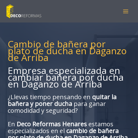
Ir
al
contenido
Cambio de bañera por
plato de ducha en Daganzo
de Arriba
Empresa especializada en
cambiar bañera por ducha
en Daganzo de Arriba
¿Llevas tiempo pensando en
quitar la
bañera y poner ducha
para ganar
comodidad y seguridad?
En
Deco Reformas Henares
estamos
especializados en el
cambio de bañera
por plato de ducha en Daganzo de Arriba
,