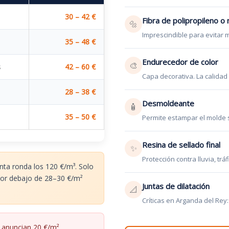
30 – 42 €
Fibra de polipropileno o
🔩
Imprescindible para evitar 
35 – 48 €
Endurecedor de color
🎨
s
42 – 60 €
Capa decorativa. La calidad
28 – 38 €
Desmoldeante
🧴
35 – 50 €
Permite estampar el molde s
Resina de sellado final
✨
Protección contra lluvia, tr
nta ronda los 120 €/m³. Solo
 por debajo de 28–30 €/m²
Juntas de dilatación
📐
Críticas en Arganda del Rey
anuncian 20 €/m²