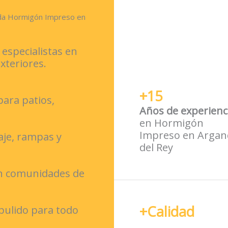
da Hormigón Impreso en
specialistas en
teriores.
+15
ara patios,
Años de experienc
en Hormigón
Impreso en Argan
aje, rampas y
del Rey
en comunidades de
+Calidad
pulido para todo