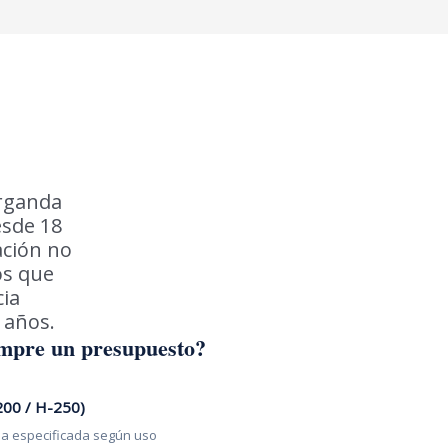
Arganda
esde 18
ación no
os que
cia
 años.
empre un presupuesto?
200 / H-250)
ia especificada según uso