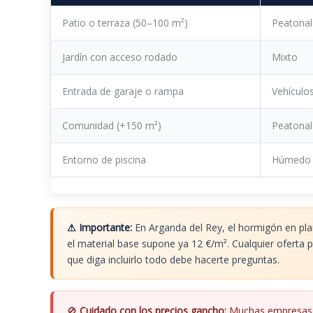
Patio o terraza (50–100 m²)
Peatonal
Jardín con acceso rodado
Mixto
Entrada de garaje o rampa
Vehículo
Comunidad (+150 m²)
Peatonal
Entorno de piscina
Húmedo
⚠ Importante:
En Arganda del Rey, el hormigón en pla
el material base supone ya 12 €/m². Cualquier oferta
que diga incluirlo todo debe hacerte preguntas.
🚫
Cuidado con los precios gancho:
Muchas empresas 