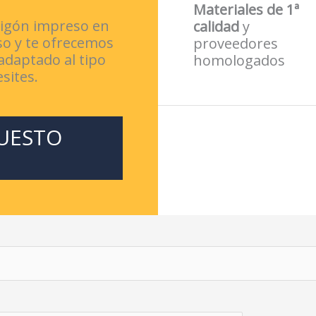
Materiales de 1ª
migón impreso en
calidad
y
so y te ofrecemos
proveedores
daptado al tipo
homologados
sites.
PUESTO