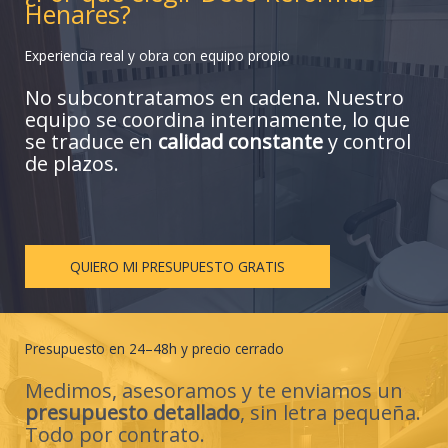
Henares?
Experiencia real y obra con equipo propio
No subcontratamos en cadena. Nuestro
equipo se coordina internamente, lo que
se traduce en
calidad constante
y control
de plazos.
QUIERO MI PRESUPUESTO GRATIS
Presupuesto en 24–48h y precio cerrado
Medimos, asesoramos y te enviamos un
presupuesto detallado
, sin letra pequeña.
Todo por contrato.