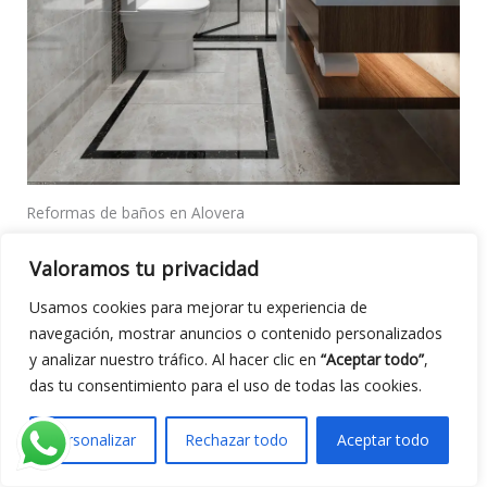
Reformas de baños en Alovera
Cambio de bañera por ducha
,
Valoramos tu privacidad
alicatados, sanitarios, mamparas,
iluminación y fontanería. Diseño
Usamos cookies para mejorar tu experiencia de
funcional para ganar
espacio,
navegación, mostrar anuncios o contenido personalizados
seguridad y estilo
.
y analizar nuestro tráfico. Al hacer clic en
“Aceptar todo”
,
das tu consentimiento para el uso de todas las cookies.
Personalizar
Rechazar todo
Aceptar todo