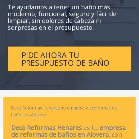
Te ayudamos a tener un baño más
moderno, funcional, seguro y fácil de
limpiar, sin dolores de cabeza ni
sorpresas en el presupuesto.
PIDE AHORA TU
PRESUPUESTO DE BAÑO
Deco Reformas Henares: tu empresa de reformas de
baños en Alovera
Deco Reformas Henares
es tu
empresa
de reformas de baños en Alovera
, con