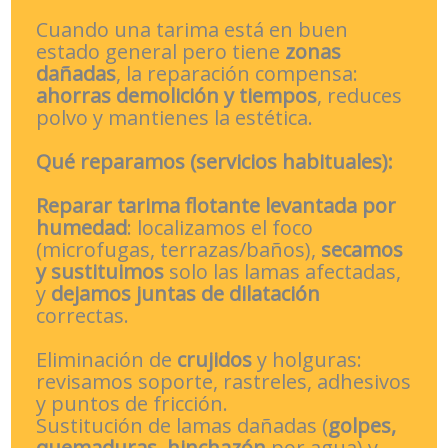
Cuando una tarima está en buen
estado general pero tiene
zonas
dañadas
, la reparación compensa:
ahorras demolición y tiempos
, reduces
polvo y mantienes la estética.
Qué reparamos (servicios habituales):
Reparar tarima flotante levantada por
humedad
: localizamos el foco
(microfugas, terrazas/baños),
secamos
y sustituimos
solo las lamas afectadas,
y
dejamos juntas de dilatación
correctas.
Eliminación de
crujidos
y holguras:
revisamos soporte, rastreles, adhesivos
y puntos de fricción.
Sustitución de lamas dañadas (
golpes,
quemaduras, hinchazón
por agua) y