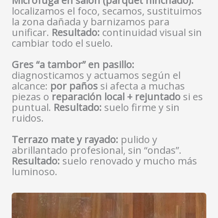
Microfuga en salón (parquet hinchado):
localizamos el foco, secamos, sustituimos
la zona dañada y barnizamos para
unificar.
Resultado:
continuidad visual sin
cambiar todo el suelo.
Gres “a tambor” en pasillo:
diagnosticamos y actuamos según el
alcance:
por paños
si afecta a muchas
piezas o
reparación local + rejuntado
si es
puntual.
Resultado:
suelo firme y sin
ruidos.
Terrazo mate y rayado:
pulido y
abrillantado profesional, sin “ondas”.
Resultado:
suelo renovado y mucho más
luminoso.