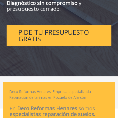
Diagnóstico sin compromiso
y
presupuesto cerrado.
PIDE TU PRESUPUESTO
GRATIS
Deco Reformas Henares: Empresa especializada
Reparación de tarimas en Pozuelo de Alarcón
En
Deco Reformas Henares
somos
especialistas reparación de suelos.