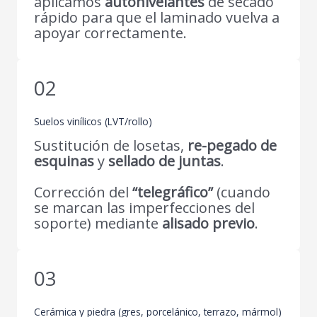
aplicamos
autonivelantes
de secado
rápido para que el laminado vuelva a
apoyar correctamente.
02
Suelos vinílicos (LVT/rollo)
Sustitución de losetas,
re-pegado de
esquinas
y
sellado de juntas
.
Corrección del
“telegráfico”
(cuando
se marcan las imperfecciones del
soporte) mediante
alisado previo
.
03
Cerámica y piedra (gres, porcelánico, terrazo, mármol)