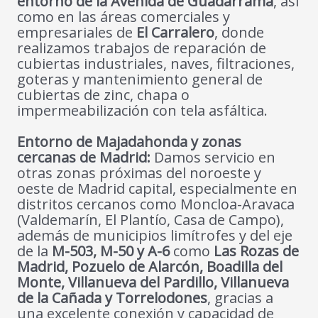
entorno de la Avenida de Guadarrama
, así
como en las áreas comerciales y
empresariales de
El Carralero
, donde
realizamos trabajos de reparación de
cubiertas industriales, naves, filtraciones,
goteras y mantenimiento general de
cubiertas de zinc, chapa o
impermeabilización con tela asfáltica.
Entorno de Majadahonda y zonas
cercanas de Madrid:
Damos servicio en
otras zonas próximas del noroeste y
oeste de Madrid capital, especialmente en
distritos cercanos como Moncloa-Aravaca
(Valdemarín, El Plantío, Casa de Campo),
además de municipios limítrofes y del eje
de la
M-503, M-50 y A-6
como
Las Rozas de
Madrid, Pozuelo de Alarcón, Boadilla del
Monte, Villanueva del Pardillo, Villanueva
de la Cañada y Torrelodones
, gracias a
una excelente conexión y capacidad de