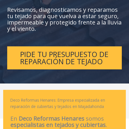
Revisamos, diagnosticamos y reparamos
tu tejado para que vuelva a estar seguro,
impermeable y protegido frente a la lluvia
y el viento.
PIDE TU PRESUPUESTO DE
REPARACIÓN DE TEJADO
Deco Reformas Henares: Empresa especializada en
reparación de cubiertas y tejados en Majadahonda
En
Deco Reformas Henares
somos
especialistas en tejados y cubiertas
.