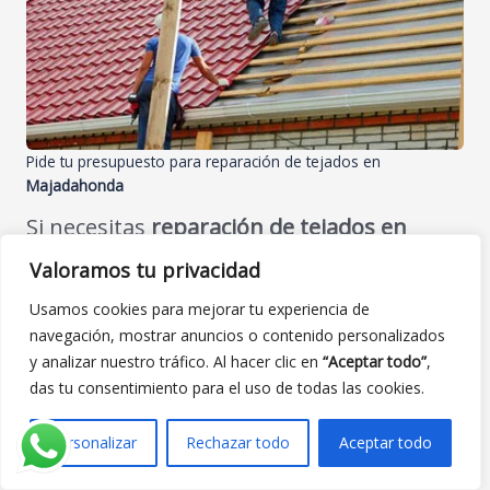
Pide tu presupuesto para reparación de tejados en
Majadahonda
Si necesitas
reparación de tejados en
Majadahonda
,
reparar goteras
,
Valoramos tu privacidad
impermeabilizar una terraza o azotea
o
reparar un tejado antiguo
, da el primer
Usamos cookies para mejorar tu experiencia de
paso:
navegación, mostrar anuncios o contenido personalizados
y analizar nuestro tráfico. Al hacer clic en
“Aceptar todo”
,
Cuéntanos qué problema tienes (goteras,
das tu consentimiento para el uso de todas las cookies.
humedades, tejas rotas, filtraciones…).
Indícanos si se trata de vivienda,
Personalizar
Rechazar todo
Aceptar todo
comunidad o nave.