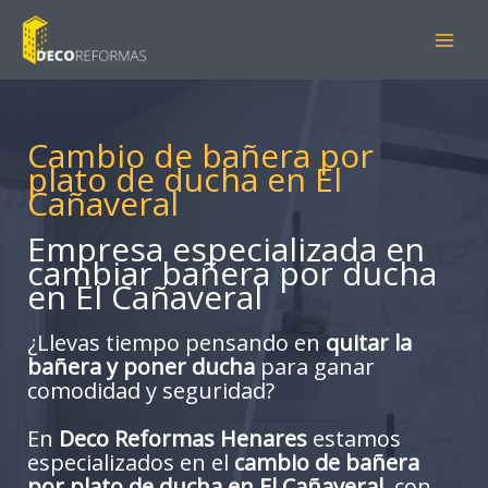
Ir
al
contenido
Cambio de bañera por
plato de ducha en El
Cañaveral
Empresa especializada en
cambiar bañera por ducha
en El Cañaveral
¿Llevas tiempo pensando en
quitar la
bañera y poner ducha
para ganar
comodidad y seguridad?
En
Deco Reformas Henares
estamos
especializados en el
cambio de bañera
por plato de ducha en El Cañaveral
, con