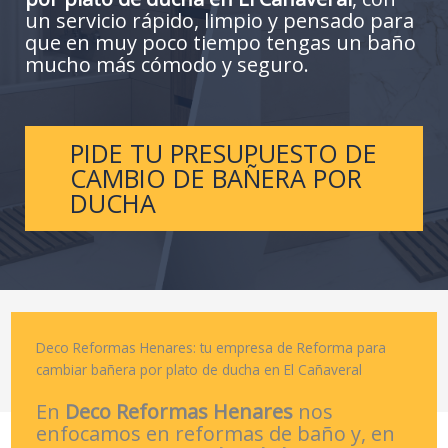
un servicio rápido, limpio y pensado para
que en muy poco tiempo tengas un baño
mucho más cómodo y seguro.
PIDE TU PRESUPUESTO DE
CAMBIO DE BAÑERA POR
DUCHA
Deco Reformas Henares: tu empresa de Reforma para
cambiar bañera por plato de ducha en El Cañaveral
En
Deco Reformas Henares
nos
enfocamos en reformas de baño y, en