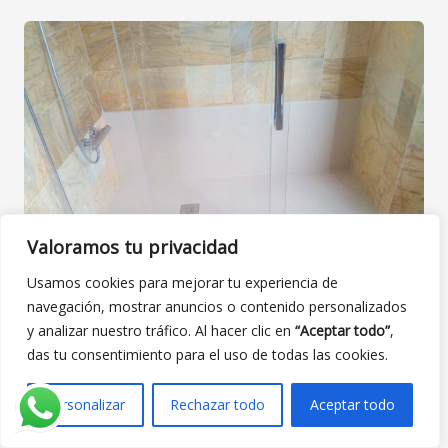
Valoramos tu privacidad
Pide tu presupuesto de cambio de bañera por plato de ducha
Usamos cookies para mejorar tu experiencia de
en
El Cañaveral
navegación, mostrar anuncios o contenido personalizados
y analizar nuestro tráfico. Al hacer clic en
“Aceptar todo”
,
Si estás buscando
cambiar bañera por
das tu consentimiento para el uso de todas las cookies.
plato de ducha en
El Cañaveral
, este es el
momento de dar el paso:
Personalizar
Rechazar todo
Aceptar todo
Cuéntanos cómo es tu baño actual y qué