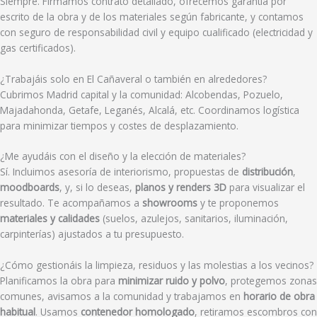
Siempre. Firmamos contrato detallado, ofrecemos garantía por
escrito de la obra y de los materiales según fabricante, y contamos
con seguro de responsabilidad civil y equipo cualificado (electricidad y
gas certificados).
¿Trabajáis solo en El Cañaveral o también en alrededores?
Cubrimos Madrid capital y la comunidad: Alcobendas, Pozuelo,
Majadahonda, Getafe, Leganés, Alcalá, etc. Coordinamos logística
para minimizar tiempos y costes de desplazamiento.
¿Me ayudáis con el diseño y la elección de materiales?
Sí. Incluimos asesoría de interiorismo, propuestas de
distribución
,
moodboards
, y, si lo deseas,
planos y renders 3D
para visualizar el
resultado. Te acompañamos a
showrooms
y te proponemos
materiales y calidades
(suelos, azulejos, sanitarios, iluminación,
carpinterías) ajustados a tu presupuesto.
¿Cómo gestionáis la limpieza, residuos y las molestias a los vecinos?
Planificamos la obra para
minimizar ruido y polvo
, protegemos zonas
comunes, avisamos a la comunidad y trabajamos en
horario de obra
habitual
. Usamos
contenedor homologado
, retiramos escombros con