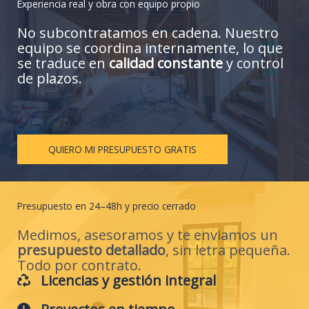
Experiencia real y obra con equipo propio
No subcontratamos en cadena. Nuestro
equipo se coordina internamente, lo que
se traduce en
calidad constante
y control
de plazos.
QUIERO MI PRESUPUESTO GRATIS
Presupuesto en 24–48h y precio cerrado
Medimos, asesoramos y te enviamos un
presupuesto detallado
, sin letra pequeña.
Todo por contrato.
Licencias y gestión integral