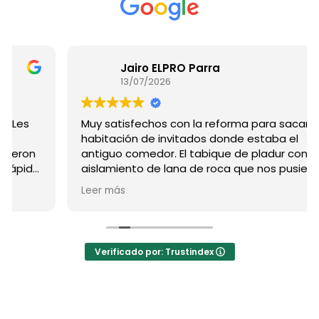
Jairo ELPRO Parra
13/07/2026
Muy satisfechos con la reforma para sacar una
habitación de invitados donde estaba el
antiguo comedor. El tabique de pladur con
aislamiento de lana de roca que nos pusieron
aísla el ruido de maravilla, parece una pared de
Leer más
obra de toda la vida. Además, integraron la
puerta corredera empotrada a la perfección y
corre súper suave.
Verificado por: Trustindex