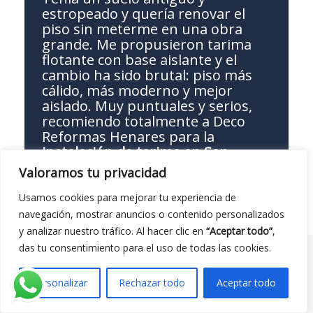
estropeado y quería renovar el
piso sin meterme en una obra
grande. Me propusieron tarima
flotante con base aislante y el
cambio ha sido brutal: piso más
cálido, más moderno y mejor
aislado. Muy puntuales y serios,
recomiendo totalmente a Deco
Reformas Henares para la
instalación de tarima en San
Fernando de Henares
.
Valoramos tu privacidad
Usamos cookies para mejorar tu experiencia de
navegación, mostrar anuncios o contenido personalizados
y analizar nuestro tráfico. Al hacer clic en
“Aceptar todo”
,
das tu consentimiento para el uso de todas las cookies.
Personalizar
Rechazar todo
Aceptar todo
Contacta con nosotros
Dirección