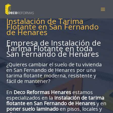
Ir
al
contenido
Instalación de Tarima
Flotante en San Fernando
de Henares
Empresa de Instalación de
Tarima Flotante en toda
San Fernando de Henares
¿Quieres cambiar el suelo de tu vivienda
en San Fernando de Henares por una
tarima flotante moderna, resistente y
fácil de mantener?
En
Deco Reformas Henares
estamos
especializados en la
instalación de tarima
flotante en San Fernando de Henares
y en
poner suelo laminado
en pisos, locales y