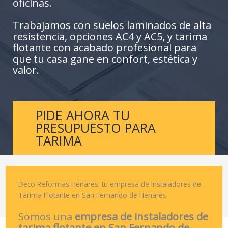
oficinas.
Trabajamos con suelos laminados de alta
resistencia, opciones AC4 y AC5, y tarima
flotante con acabado profesional para
que tu casa gane en confort, estética y
valor.
PIDE AHORA TU
PRESUPUESTO PARA
TARIMA
Deco Reformas Henares: tu empresa de Instaladores de
Tarima Flotante en San Fernando de Henares
Somos una
empresa de instaladores de
tarima flotante en San Fernando de