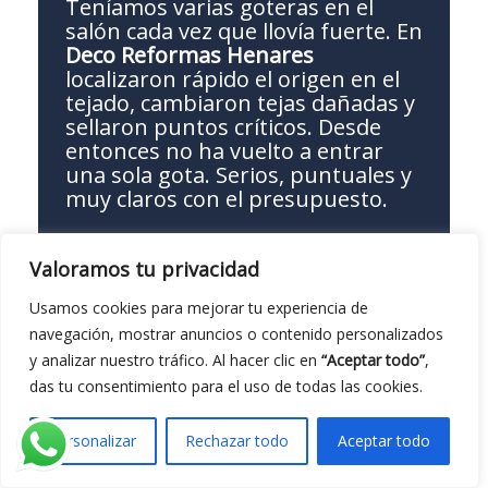
Teníamos varias goteras en el
salón cada vez que llovía fuerte. En
Deco Reformas Henares
localizaron rápido el origen en el
tejado, cambiaron tejas dañadas y
sellaron puntos críticos. Desde
entonces no ha vuelto a entrar
una sola gota. Serios, puntuales y
muy claros con el presupuesto.
Valoramos tu privacidad
Usamos cookies para mejorar tu experiencia de
Pilar Gutiérrez
navegación, mostrar anuncios o contenido personalizados
Vivimos en una casa antigua y nos
y analizar nuestro tráfico. Al hacer clic en
“Aceptar todo”
,
preocupaba perder la estética del
das tu consentimiento para el uso de todas las cookies.
tejado. El equipo de Deco
Reformas Henares reforzó la
cubierta, sustituyó las tejas rotas
Personalizar
Rechazar todo
Aceptar todo
y mejoró la impermeabilización