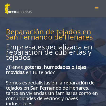
Ir
al
contenido
Reparación de tejados en
San Fernando de Henares
Empresa especializada en
reparación de cubiertas y
tejados
¿Tienes
goteras, humedades o tejas
movidas
en tu tejado?
Somos especialistas en la
reparación de
tejados en San Fernando de Henares
,
tanto en viviendas unifamiliares como en
comunidades de vecinos y naves
industriales.