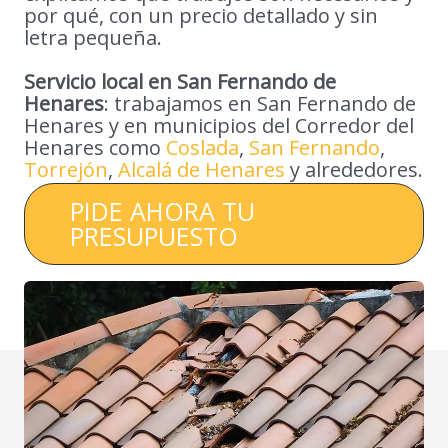
por qué, con un precio detallado y sin
letra pequeña.
Servicio local en San Fernando de
Henares
: trabajamos en San Fernando de
Henares y en municipios del Corredor del
Henares como
Coslada
,
San Fernando
,
Torrejón
,
Alcalá de Henares
y alrededores.
PIDE AHORA TU
PRESUPUESTO